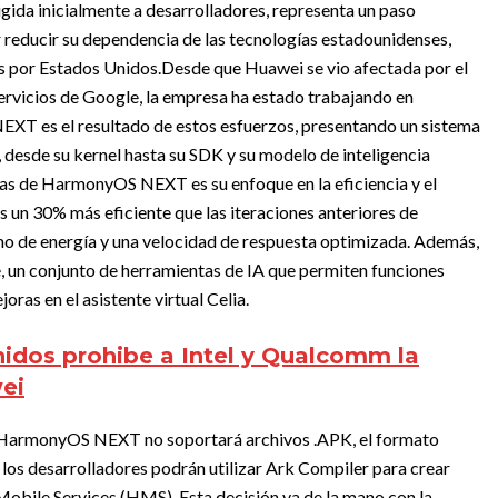
igida inicialmente a desarrolladores, representa un paso
r reducir su dependencia de las tecnologías estadounidenses,
s por Estados Unidos.
Desde que Huawei se vio afectada por el
servicios de Google, la empresa ha estado trabajando en
EXT es el resultado de estos esfuerzos, presentando un sistema
, desde su kernel hasta su SDK y su modelo de inteligencia
ivas de HarmonyOS NEXT es su enfoque en la eficiencia y el
s un 30% más eficiente que las iteraciones anteriores de
o de energía y una velocidad de respuesta optimizada. Además,
e, un conjunto de herramientas de IA que permiten funciones
as en el asistente virtual Celia.
idos prohibe a Intel y Qualcomm la
ei
, HarmonyOS NEXT no soportará archivos .APK, el formato
, los desarrolladores podrán utilizar Ark Compiler para crear
obile Services (HMS). Esta decisión va de la mano con la