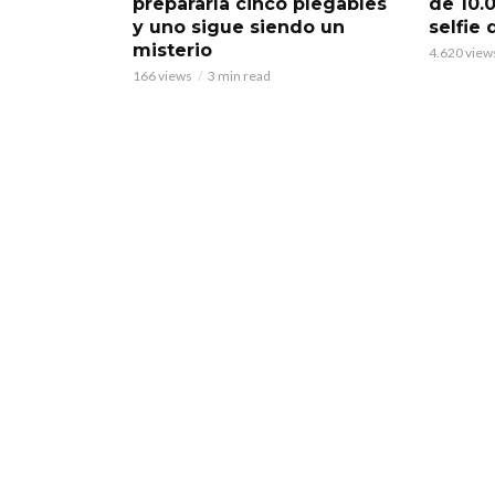
prepararía cinco plegables
de 10.
y uno sigue siendo un
selfie
misterio
4.620 view
166 views
3 min read