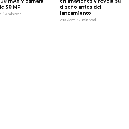
000 mAh y cámara
en imágenes y revela su
 de 50 MP
diseño antes del
lanzamiento
s
3 min read
248 views
3 min read