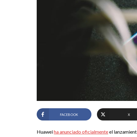
FACEBOOK
X
Huawei
ha anunciado oficialmente
el lanzamien