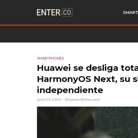
SMART
SMARTPHONES
Huawei se desliga tot
HarmonyOS Next, su s
independiente
junio 24, 2024
Alejandra Betancourt