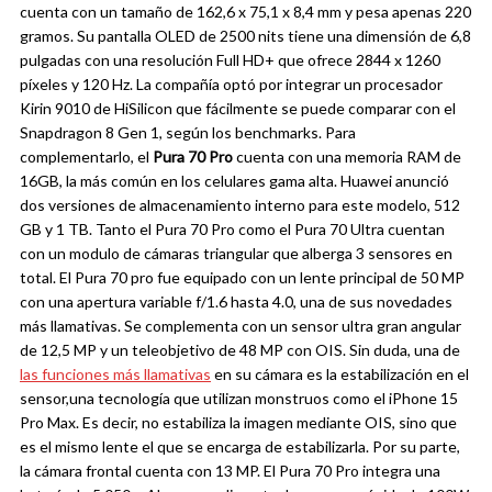
cuenta con un tamaño de 162,6 x 75,1 x 8,4 mm y pesa apenas 220
gramos. Su pantalla OLED de 2500 nits tiene una dimensión de 6,8
pulgadas con una resolución Full HD+ que ofrece 2844 x 1260
píxeles y 120 Hz.
La compañía optó por integrar un procesador
Kirin 9010 de HiSilicon que fácilmente se puede comparar con el
Snapdragon 8 Gen 1, según los benchmarks. Para
complementarlo, el
Pura 70 Pro
cuenta con una memoria RAM de
16GB, la más común en los celulares gama alta. Huawei anunció
dos versiones de almacenamiento interno para este modelo, 512
GB y 1 TB.
Tanto el Pura 70 Pro como el Pura 70 Ultra cuentan
con un modulo de cámaras triangular que alberga 3 sensores en
total. El Pura 70 pro fue equipado con un lente principal de 50 MP
con una apertura variable f/1.6 hasta 4.0, una de sus novedades
más llamativas. Se complementa con un sensor ultra gran angular
de 12,5 MP y un teleobjetivo de 48 MP con OIS.
Sin duda, una de
las funciones más llamativas
en su cámara es la estabilización en el
sensor,una tecnología que utilizan monstruos como el iPhone 15
Pro Max. Es decir, no estabiliza la imagen mediante OIS, sino que
es el mismo lente el que se encarga de estabilizarla. Por su parte,
la cámara frontal cuenta con 13 MP.
El Pura 70 Pro integra una