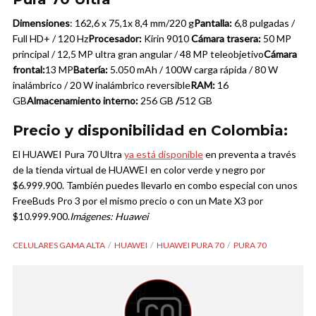
Dimensiones
: 162,6 x 75,1x 8,4 mm/
220 g
Pantalla:
6,8 pulgadas /
Full HD+ / 120 Hz
Procesador:
Kirin 9010
Cámara trasera:
50 MP
principal / 12,5 MP ultra gran angular / 48 MP teleobjetivo
Cámara
frontal:
13 MP
Batería:
5.050 mAh / 100W carga rápida / 80 W
inalámbrico / 20 W inalámbrico reversible
RAM:
16
GB
Almacenamiento interno:
256 GB
/
512 GB
Precio y disponibilidad en Colombia:
El HUAWEI Pura 70 Ultra
ya está disponible
en preventa a través
de la tienda virtual de HUAWEI en color verde y negro por
$6.999.900. También puedes llevarlo en combo especial con unos
FreeBuds Pro 3 por el mismo precio o con un Mate X3 por
$10.999.900.
Imágenes: Huawei
CELULARES GAMA ALTA
HUAWEI
HUAWEI PURA 70
PURA 70