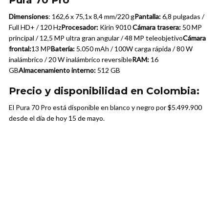
Pura 70 Pro
Dimensiones
: 162,6 x 75,1x 8,4 mm/
220 g
Pantalla:
6,8 pulgadas /
Full HD+ / 120 Hz
Procesador:
Kirin 9010
Cámara trasera:
50 MP
principal / 12,5 MP ultra gran angular / 48 MP teleobjetivo
Cámara
frontal:
13 MP
Batería:
5.050 mAh / 100W carga rápida / 80 W
inalámbrico / 20 W inalámbrico reversible
RAM:
16
GB
Almacenamiento interno:
512 GB
Precio y disponibilidad en Colombia:
El Pura 70 Pro está disponible en blanco y negro por $5.499.900
desde el día de hoy 15 de mayo.