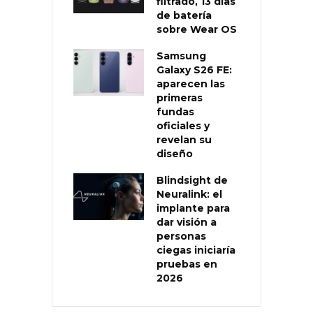
filtrado, 13 días
de batería
sobre Wear OS
Samsung
Galaxy S26 FE:
aparecen las
primeras
fundas
oficiales y
revelan su
diseño
Blindsight de
Neuralink: el
implante para
dar visión a
personas
ciegas iniciaría
pruebas en
2026