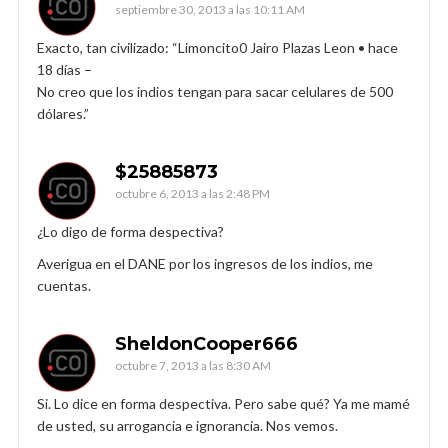
septiembre 30, 2013 a las 10:11 AM
Exacto, tan civilizado: “Limoncito0 Jairo Plazas Leon • hace
18 días −
No creo que los indios tengan para sacar celulares de 500
dólares.”
$25885873
octubre 6, 2013 a las 2:48 PM
¿Lo digo de forma despectiva?
Averigua en el DANE por los ingresos de los indios, me
cuentas.
SheldonCooper666
octubre 7, 2013 a las 8:30 AM
Si. Lo dice en forma despectiva. Pero sabe qué? Ya me mamé
de usted, su arrogancia e ignorancia. Nos vemos.