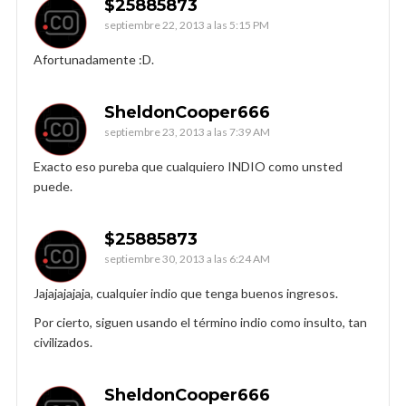
$25885873
septiembre 22, 2013 a las 5:15 PM
Afortunadamente :D.
SheldonCooper666
septiembre 23, 2013 a las 7:39 AM
Exacto eso pureba que cualquiero INDIO como unsted
puede.
$25885873
septiembre 30, 2013 a las 6:24 AM
Jajajajajaja, cualquier indio que tenga buenos ingresos.
Por cierto, siguen usando el término indio como insulto, tan
civilizados.
SheldonCooper666