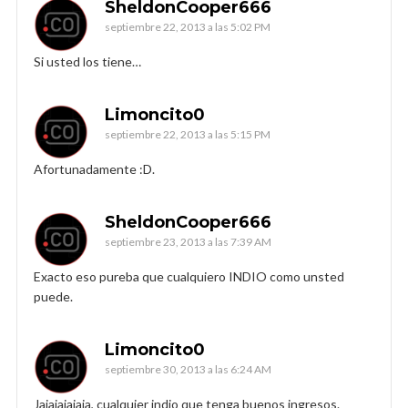
SheldonCooper666
septiembre 22, 2013 a las 5:02 PM
Si usted los tiene…
Limoncito0
septiembre 22, 2013 a las 5:15 PM
Afortunadamente :D.
SheldonCooper666
septiembre 23, 2013 a las 7:39 AM
Exacto eso pureba que cualquiero INDIO como unsted
puede.
Limoncito0
septiembre 30, 2013 a las 6:24 AM
Jajajajajaja, cualquier indio que tenga buenos ingresos.