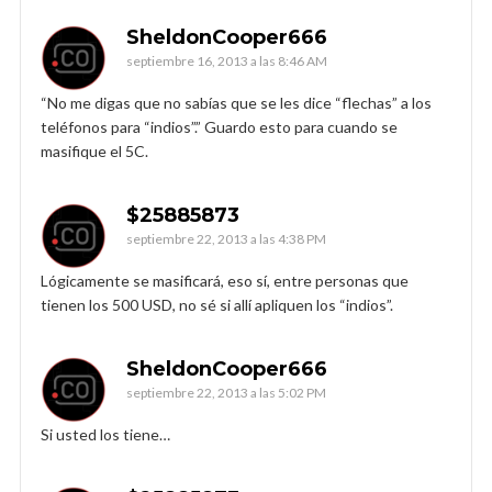
SheldonCooper666
septiembre 16, 2013 a las 8:46 AM
“No me digas que no sabías que se les dice “flechas” a los
teléfonos para “indios”.” Guardo esto para cuando se
masifique el 5C.
$25885873
septiembre 22, 2013 a las 4:38 PM
Lógicamente se masificará, eso sí, entre personas que
tienen los 500 USD, no sé si allí apliquen los “indios”.
SheldonCooper666
septiembre 22, 2013 a las 5:02 PM
Si usted los tiene…