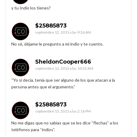
y tu Indio los tienes?
$25885873
septiembre 12, 2013 a las 9:26 AM
No sé, déjame le pregunto a mi indio y te cuento.
SheldonCooper666
septiembre 12, 2013 a las 10:52 AM
“Yo sí decía, tenía que ser alguno de los que atacan a la
persona antes que el argumento.”
$25885873
septiembre 15, 2013 a las 2:16 PM
No me digas que no sabías que se les dice “flechas” a los
teléfonos para “indios”.