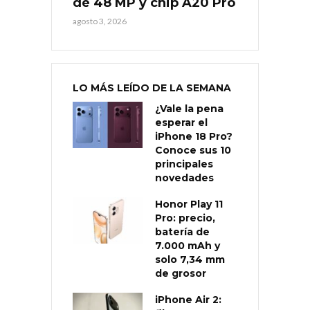
de 48 MP y chip A20 Pro
agosto 3, 2026
LO MÁS LEÍDO DE LA SEMANA
¿Vale la pena
esperar el
iPhone 18 Pro?
Conoce sus 10
principales
novedades
Honor Play 11
Pro: precio,
batería de
7.000 mAh y
solo 7,34 mm
de grosor
iPhone Air 2: