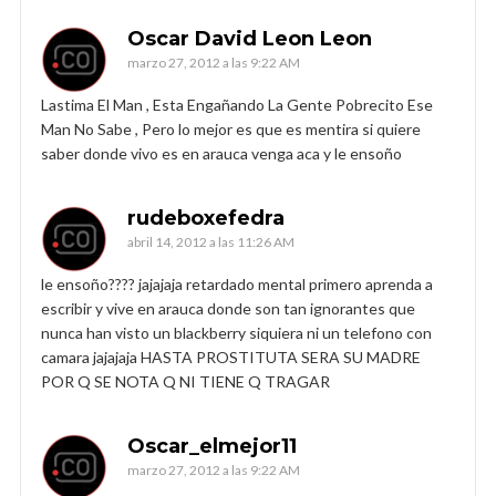
Oscar David Leon Leon
marzo 27, 2012 a las 9:22 AM
Lastima El Man , Esta Engañando La Gente Pobrecito Ese
Man No Sabe , Pero lo mejor es que es mentira si quiere
saber donde vivo es en arauca venga aca y le ensoño
rudeboxefedra
abril 14, 2012 a las 11:26 AM
le ensoño???? jajajaja retardado mental primero aprenda a
escribir y vive en arauca donde son tan ignorantes que
nunca han visto un blackberry siquiera ni un telefono con
camara jajajaja HASTA PROSTITUTA SERA SU MADRE
POR Q SE NOTA Q NI TIENE Q TRAGAR
Oscar_elmejor11
marzo 27, 2012 a las 9:22 AM