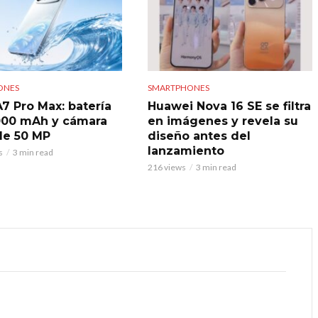
ONES
SMARTPHONES
7 Pro Max: batería
Huawei Nova 16 SE se filtra
000 mAh y cámara
en imágenes y revela su
 de 50 MP
diseño antes del
lanzamiento
s
3 min read
216 views
3 min read