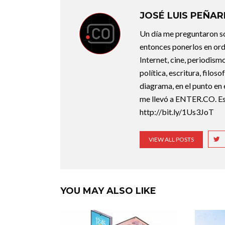
JOSÉ LUIS PEÑA
Un día me preguntaron so
entonces ponerlos en ord
Internet, cine, periodismo
política, escritura, filos
diagrama, en el punto en 
me llevó a ENTER.CO. Est
http://bit.ly/1Us3JoT
VIEW ALL POSTS
YOU MAY ALSO LIKE