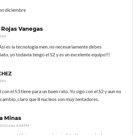
 en diciembre
 Rojas Vanegas
0 PM
 es la tecnología men, no necesariamente debes
ato, yo todavia tengo el S2 y es un excelente equipo!!!
CHEZ
1 PM
l con el S3 tiene para un buen rato. Yo sigo con el S2 y aun no
 cambio, claro que 8 nucleos son muy tentadores.
a Minas
 2013 a las 4:44 PM