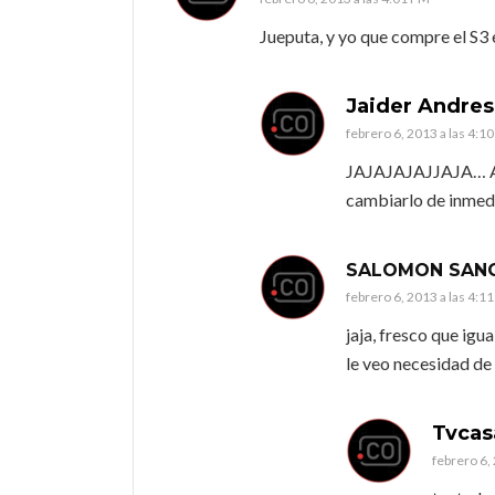
Jueputa, y yo que compre el S3
Jaider Andres
febrero 6, 2013 a las 4:1
JAJAJAJAJJAJA… Así
cambiarlo de inmedi
SALOMON SAN
febrero 6, 2013 a las 4:1
jaja, fresco que igua
le veo necesidad de
Tvcas
febrero 6,