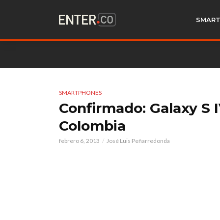
SMART
SMARTPHONES
Confirmado: Galaxy S I
Colombia
febrero 6, 2013
José Luis Peñarredonda