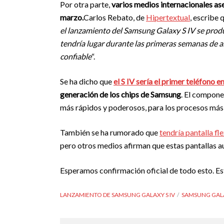
Por otra parte,
varios medios internacionales as
marzo.
Carlos Rebato, de
Hipertextual
, escribe 
el lanzamiento del Samsung Galaxy S IV se produ
tendría lugar durante las primeras semanas de a
confiable
“.
Se ha dicho que
el S IV sería el primer teléfono 
generación de los chips de Samsung
. El compone
más rápidos y poderosos, para los procesos má
También se ha rumorado que
tendría pantalla fl
pero otros medios afirman que estas pantallas au
Esperamos confirmación oficial de todo esto. E
LANZAMIENTO DE SAMSUNG GALAXY S IV
SAMSUNG GALA