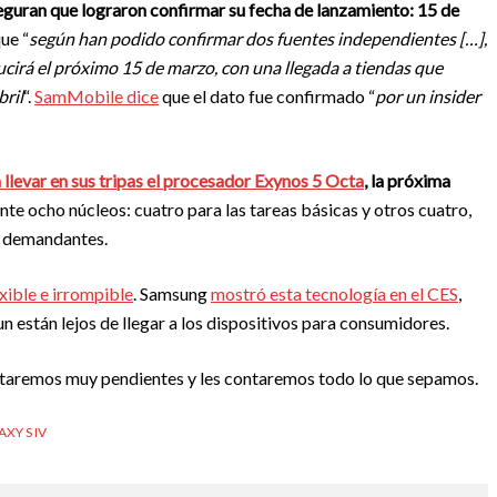
eguran que lograron confirmar su fecha de lanzamiento: 15 de
que “
según han podido confirmar dos fuentes independientes […],
cirá el próximo 15 de marzo, con una llegada a tiendas que
bril
“.
SamMobile dice
que el dato fue confirmado “
por un insider
en llevar en sus tripas el procesador Exynos 5 Octa
, la próxima
nte ocho núcleos: cuatro para las tareas básicas y otros cuatro,
s demandantes.
exible e irrompible
. Samsung
mostró esta tecnología en el CES
,
n están lejos de llegar a los dispositivos para consumidores.
staremos muy pendientes y les contaremos todo lo que sepamos.
XY S IV