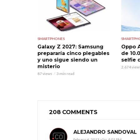
SMARTPHONES
SMARTPH
Galaxy Z 2027: Samsung
Oppo A
prepararía cinco plegables
de 10.
y uno sigue siendo un
selfie
misterio
2.674 view
87 views
3 min read
208 COMMENTS
ALEJANDRO SANDOVAL
febrero 6, 2013 a las 4:01 PM