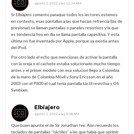
agosto 1, 2012 a las 11:34 AM
Sr Elbiajero comento paraque todos los lectores estemos
en contexto, esas pantallas a las que hacias refrencia (las de
presionar) se llaman pantallas o paneles resistivos y la que
es tendencia hoy en dia se llama pantalla capasitiva. Y esta
última no fue inventada por Apple, porque ya existía antes
del iPod.
Por otro lado el echo que mencionas de activar la pantalla
con la oreja o el cachete estaba solucionado mucho tiempo
antes y el primer modelo con esa solucion llego a Colombia
de la mano de Colombia Móvil y Sony Ericsson en el año
2003 con el P800 el cual tenía pantalla táctil resistiva y OS
Symbiam.
Elbiajero
agosto 1, 2012 a las 9:08 AM
Que buen apunte el de Sir Jonathan Ive. Aún recuerdo los
teclados de pantallas “táctiles” a las que había que oprimir