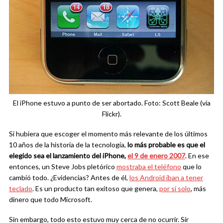
El iPhone estuvo a punto de ser abortado. Foto: Scott Beale (vía
Flickr).
Si hubiera que escoger el momento más relevante de los últimos
10 años de la historia de la tecnología,
lo más probable es que el
elegido sea el lanzamiento del iPhone,
el 9 de enero 2007
. En ese
entonces, un Steve Jobs pletórico
mostraba el teléfono
que lo
cambió todo. ¿Evidencias? Antes de él,
los Android iban a tener
teclado
. Es un producto tan exitoso que genera,
por sí solo
, más
dinero que todo Microsoft.
Sin embargo, todo esto estuvo muy cerca de no ocurrir. Sir