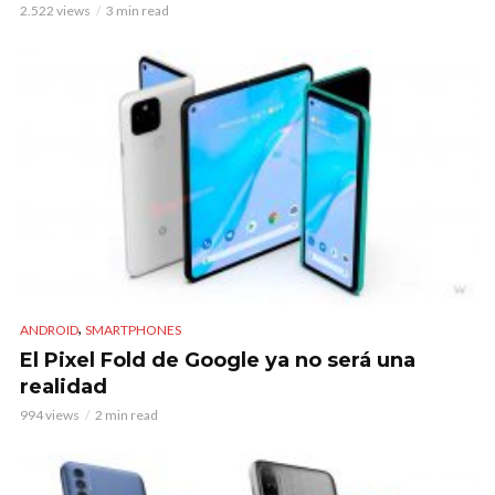
2.522 views
3 min read
,
ANDROID
SMARTPHONES
El Pixel Fold de Google ya no será una
realidad
994 views
2 min read