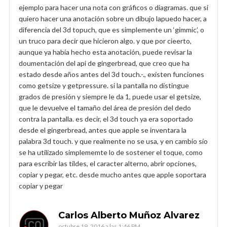
ejemplo para hacer una nota con gráficos o diagramas. que si
quiero hacer una anotación sobre un dibujo lapuedo hacer, a
diferencia del 3d topuch, que es simplemente un ‘gimmic’, o
un truco para decir que hicieron algo. y que por cieerto,
aunque ya había hecho esta anotación, puede revisar la
doumentación del api de gingerbread, que creo que ha
estado desde años antes del 3d touch.-., existen funciones
como getsize y getpressure. si la pantalla no distingue
grados de presión y siempre le da 1, puede usar el getsize,
que le devuelve el tamaño del área de presión del dedo
contra la pantalla. es decir, el 3d touch ya era soportado
desde el gingerbread, antes que apple se inventara la
palabra 3d touch. y que realmente no se usa, y en cambio sío
se ha utilizado simplememte lo de sostener el toque, como
para escribir las tildes, el caracter alterno, abrir opciones,
copiar y pegar, etc. desde mucho antes que apple soportara
copiar y pegar
Carlos Alberto Muñoz Alvarez
octubre 19, 2016 a las 1:46 PM