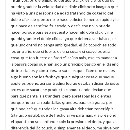
intuitivos. otro ejemplo, lo del doble click. es cierto que ud
puede graduar la velociodad del dlble click,pero imagino que
ha visto a una persobna de edad tratando de coger lo del
doble click. de rponto no lo hace suficientemente rápido y lo
que hace es sentirse frustrado, y decir, eso no lo puedo
hacer porque para eso necesito hacer eld oble click, y me
quedó grande el doble click. algo que debería ser básico, es
que unc ontrol no tenga ambiguedad. el 3d topuch es todo
loc ontrario. que si fuerte es una cosa y si suave es otra
cosa. qué tan fuerte es fuerte? así no más, eso es mandar a
la basura cosas que han sido un principio básico en el diseño
de interfases y controles. lo súnicos que dicen que eso es
algo bueno son los fanboys que cualquier cosa que saque
apple es bueno, así contradiga loq ue estaban diciendo justo
antes que sacar ese producto,c omoc uando decían que
para qué pantalla sgranders, pero apretaban los dientes
porque no tenían pabntallas grandes. para esa gracia por
qué nod ecir que todos los gama alta deberían tener lápiz
(stylus, o estilo). que de hecho sirve para más, y la presiónd
el aparato no se confunde coin la presión del dedo. y que a
diferencia del 3d touch, o simplemente el dedo, me sirve por