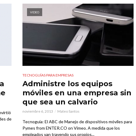
VIDEO
TECNOGUÍAS PARA EMPRESAS
ia
Administre los equipos
me
móviles en una empresa sin
que sea un calvario
noviembre 6, 2013
Mateo Santos
virtió
des de
Tecnoguía: El ABC de Manejo de dispositivos móviles para
Pymes from ENTER.CO on Vimeo. A medida que los
empleados van trayendo sus propios...