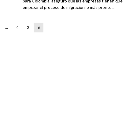
para Colombia, aseguró que las empresas tienen que
empezar el proceso de migración lo más pronto...
…
4
5
6