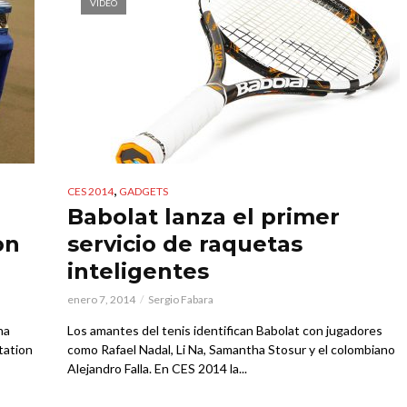
VIDEO
,
CES 2014
GADGETS
Babolat lanza el primer
on
servicio de raquetas
inteligentes
enero 7, 2014
Sergio Fabara
ha
Los amantes del tenis identifican Babolat con jugadores
tation
como Rafael Nadal, Li Na, Samantha Stosur y el colombiano
Alejandro Falla. En CES 2014 la...