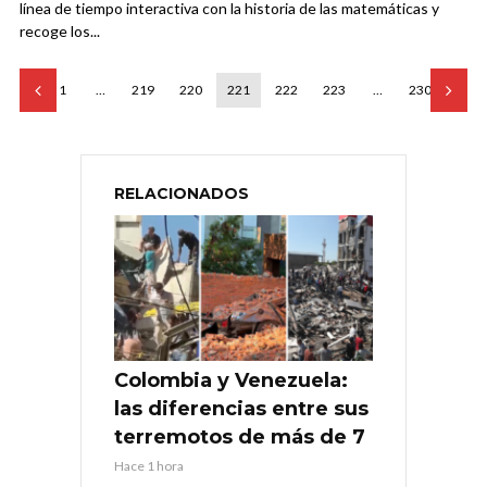
línea de tiempo interactiva con la historia de las matemáticas y
recoge los...
1
…
219
220
221
222
223
…
230
RELACIONADOS
Colombia y Venezuela:
las diferencias entre sus
terremotos de más de 7
Hace 1 hora