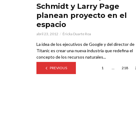
Schmidt y Larry Page
planean proyecto en el
espacio
abril 23, 2012
Éricka Duarte Roa
La idea de los ejecutivos de Google y del director de
Titanic es crear una nueva industria que redefina el
concepto de los recursos naturales...
PREVIOUS
1
…
218