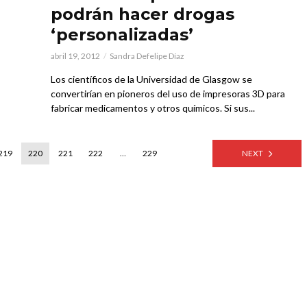
podrán hacer drogas
‘personalizadas’
abril 19, 2012
Sandra Defelipe Díaz
Los científicos de la Universidad de Glasgow se
convertirían en pioneros del uso de impresoras 3D para
fabricar medicamentos y otros químicos. Si sus...
219
220
221
222
…
229
NEXT