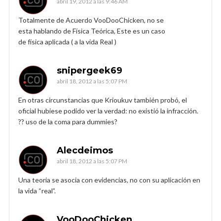
abril 19, 2012 a las 9:46 AM
Totalmente de Acuerdo VooDooChicken, no se
esta hablando de Física Teórica, Este es un caso
de física aplicada ( a la vida Real )
snipergeek69
abril 18, 2012 a las 5:07 PM
En otras circunstancias que Krioukuv también probó, el
oficial hubiese podido ver la verdad: no existió la infracción.
?? uso de la coma para dummies?
Alecdeimos
abril 18, 2012 a las 5:07 PM
Una teoria se asocia con evidencias, no con su aplicación en
la vida “real”.
VooDooChicken