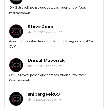
OMG Steve!! pense que estabas muerto :trollface:
#sarcasmo/off
Steve Jobs
abril 18, 2012 a las 3:20 PM
Aquí no toca saber física sino la fórmula según la cual $ =
CVY
Unreal Maverick
abril 18, 2012 a las 6:57 PM
OMG Steve!! pense que estabas muerto :trollface:
#sarcasmo/off
snipergeek69
abril 18, 2012 a las 5:07 PM