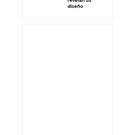
revelan su
diseño