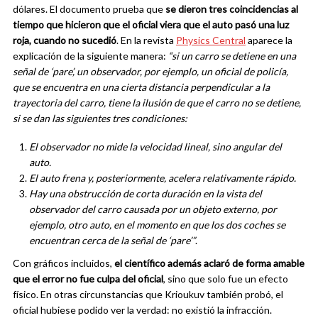
dólares. El documento prueba que
se dieron tres coincidencias al
tiempo que hicieron que el oficial viera que el auto pasó una luz
roja, cuando no sucedió
.
En la revista
Physics Central
aparece la
explicación de la siguiente manera:
“si un carro se detiene en una
señal de ‘pare’, un observador, por ejemplo, un oficial de policía,
que se encuentra en una cierta distancia perpendicular a la
trayectoria del carro, tiene la ilusión de que el carro no se detiene,
si se dan las siguientes tres condiciones:
El observador no mide la velocidad lineal, sino angular del
auto.
El auto frena y, posteriormente, acelera relativamente rápido.
Hay una obstrucción de corta duración en la vista del
observador del carro causada por un objeto externo, por
ejemplo, otro auto, en el momento en que los dos coches se
encuentran cerca de la señal de ‘pare’”
.
Con gráficos incluidos,
el científico además aclaró de forma amable
que el error no fue culpa del oficial
, sino que solo fue un efecto
físico. En otras circunstancias que Krioukuv también probó, el
oficial hubiese podido ver la verdad: no existió la infracción.