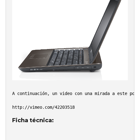
D
E
E
A
P
A continuación, un video con una mirada a este portá
Ficha técnica: