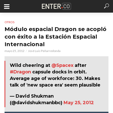
OTROS
Módulo espacial Dragon se acopló
con éxito a la Estación Espacial
Internacional
mayo 25, 2012
José Luis Peñarredonda
Wild cheering at
@Spacex
after
#Dragon
capsule docks in orbit.
Average age of workforce: 30. Makes
talk of 'new space era' seem plausible
— David Shukman
(@davidshukmanbbc)
May 25, 2012