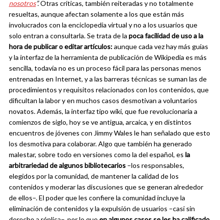
nosotros
”.
Otras críticas, también reiteradas y no totalmente
resueltas, aunque afectan solamente a los que están más
involucrados con la enciclopedia virtual y no a los usuarios que
solo entran a consultarla. Se trata de la
poca facilidad de uso a la
hora de publicar o editar artículos:
aunque cada vez hay más guías
y la interfaz de la herramienta de publicación de Wikipedia es más
sencilla, todavía no es un proceso fácil para las personas menos
entrenadas en Internet, y a las barreras técnicas se suman las de
procedimientos y requisitos relacionados con los contenidos, que
dificultan la labor y en muchos casos desmotivan a voluntarios
novatos. Además, la interfaz tipo wiki, que fue revolucionaria a
comienzos de siglo, hoy se ve antigua, arcaica, y en distintos
encuentros de jóvenes con Jimmy Wales le han señalado que esto
los desmotiva para colaborar. Algo que también ha generado
malestar, sobre todo en versiones como la del español, es
la
arbitrariedad de algunos bibliotecarios
–los responsables,
elegidos por la comunidad, de mantener la calidad de los
contenidos y moderar las discusiones que se generan alrededor
de ellos–. El poder que les confiere la comunidad incluye la
eliminación de contenidos y la expulsión de usuarios –casi sin
derecho a réplica–, por lo que
en algunos casos se les ha calificado