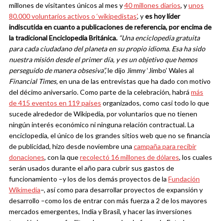
millones de visitantes únicos al mes y
40 millones diarios
, y
unos
80.000 voluntarios activos o ‘wikipedistas’
, y
es hoy líder
indiscutida en cuanto a publicaciones de referencia, por encima de
la tradicional Enciclopedia Británica.
“Una enciclopedia gratuita
para cada ciudadano del planeta en su propio idioma. Esa ha sido
nuestra misión desde el primer día, y es un objetivo que hemos
perseguido de manera obsesiva”,
le dijo Jimmy ‘Jimbo’ Wales al
Financial Times,
en una de las entrevistas que ha dado con motivo
del décimo aniversario. Como parte de la celebración, habrá
más
de 415 eventos en 119 países
organizados, como casi todo lo que
sucede alrededor de Wikipedia, por voluntarios que no tienen
ningún interés económico ni ninguna relación contractual. La
enciclopedia, el único de los grandes sitios web que no se financia
de publicidad, hizo desde noviembre una
campaña para recibir
donaciones
, con la que
recolectó 16 millones de dólares
, los cuales
serán usados durante el año para cubrir sus gastos de
funcionamiento –y los de los demás proyectos de la
Fundación
Wikimedia
–, así como para desarrollar proyectos de expansión y
desarrollo –como los de entrar con más fuerza a 2 de los mayores
mercados emergentes, India y Brasil, y hacer las inversiones