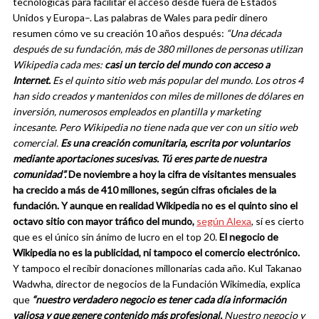
tecnológicas para facilitar el acceso desde fuera de Estados
Unidos y Europa–. Las palabras de Wales para pedir dinero
resumen cómo ve su creación 10 años después:
“Una década
después de su fundación, más de 380 millones de personas utilizan
Wikipedia cada mes:
casi un tercio del mundo con acceso a
Internet.
Es el quinto sitio web más popular del mundo. Los otros 4
han sido creados y mantenidos con miles de millones de dólares en
inversión, numerosos empleados en plantilla y marketing
incesante. Pero Wikipedia no tiene nada que ver con un sitio web
comercial.
Es una creación comunitaria, escrita por voluntarios
mediante aportaciones sucesivas. Tú eres parte de nuestra
comunidad”.
De noviembre a hoy la cifra de visitantes mensuales
ha crecido a más de
410 millones, según cifras oficiales de la
fundación. Y aunque en realidad Wikipedia no es el quinto sino el
octavo sitio con mayor tráfico del mundo,
según Alexa
, sí es cierto
que es el único sin ánimo de lucro en el top 20.
El negocio de
Wikipedia no es la publicidad, ni tampoco el comercio electrónico.
Y tampoco el recibir donaciones millonarias cada año. Kul Takanao
Wadwha, director de negocios de la Fundación Wikimedia, explica
que
“nuestro verdadero negocio es tener cada día información
valiosa y que genere contenido más profesional.
Nuestro negocio y