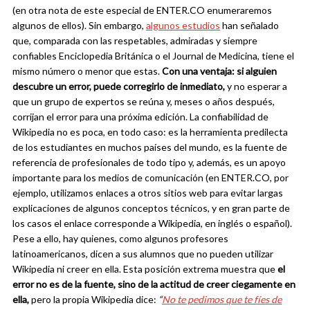
(en otra nota de este especial de ENTER.CO enumeraremos
algunos de ellos). Sin embargo,
algunos estudios
han señalado
que, comparada con las respetables, admiradas y siempre
confiables Enciclopedia Británica o el Journal de Medicina, tiene el
mismo número o menor que estas.
Con una ventaja: si alguien
descubre un error, puede corregirlo de inmediato,
y no esperar a
que un grupo de expertos se reúna y, meses o años después,
corrijan el error para una próxima edición. La confiabilidad de
Wikipedia no es poca, en todo caso: es la herramienta predilecta
de los estudiantes en muchos países del mundo, es la fuente de
referencia de profesionales de todo tipo y, además, es un apoyo
importante para los medios de comunicación (en ENTER.CO, por
ejemplo, utilizamos enlaces a otros sitios web para evitar largas
explicaciones de algunos conceptos técnicos, y en gran parte de
los casos el enlace corresponde a Wikipedia, en inglés o español).
Pese a ello, hay quienes, como algunos profesores
latinoamericanos, dicen a sus alumnos que no pueden utilizar
Wikipedia ni creer en ella. Esta posición extrema muestra que
el
error no es de la fuente, sino de la actitud de creer ciegamente en
ella,
pero la propia Wikipedia dice:
“
No te pedimos que te fíes de