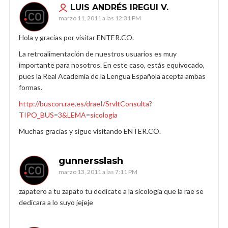
LUIS ANDRÉS IREGUI V.
marzo 11, 2011 a las 12:31 PM
Hola y gracias por visitar ENTER.CO.
La retroalimentación de nuestros usuarios es muy
importante para nosotros. En este caso, estás equivocado,
pues la Real Academia de la Lengua Española acepta ambas
formas.
http://buscon.rae.es/draeI/SrvltConsulta?
TIPO_BUS=3&LEMA=sicologia
Muchas gracias y sigue visitando ENTER.CO.
gunnersslash
marzo 13, 2011 a las 7:11 PM
zapatero a tu zapato tu dedícate a la sicologia que la rae se
dedicara a lo suyo jejeje