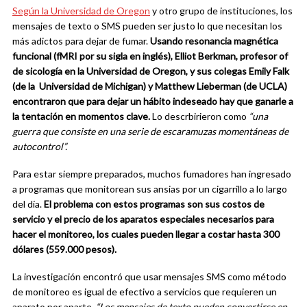
Según la Universidad de Oregon
y otro grupo de instituciones, los
mensajes de texto o SMS pueden ser justo lo que necesitan los
más adictos para dejar de fumar.
Usando resonancia magnética
funcional (fMRI por su sigla en inglés),
Elliot Berkman, profesor of
de sicología en la Universidad de Oregon, y sus colegas Emily Falk
(de la Universidad de Michigan) y Matthew Lieberman (de UCLA)
encontraron que para dejar un hábito indeseado hay que ganarle a
la tentación en momentos clave.
Lo descrbirieron como
“una
guerra que consiste en una serie de escaramuzas momentáneas de
autocontrol”.
Para estar siempre preparados, muchos fumadores han ingresado
a programas que monitorean sus ansias por un cigarrillo a lo largo
del día.
El problema con estos programas son sus costos de
servicio y el precio de los aparatos especiales necesarios para
hacer el monitoreo, los cuales pueden llegar a costar hasta 300
dólares (559.000 pesos).
La investigación encontró que usar mensajes SMS como método
de monitoreo es igual de efectivo a servicios que requieren un
aparato por aparte.
“Los mensajes de texto pueden convertirse en