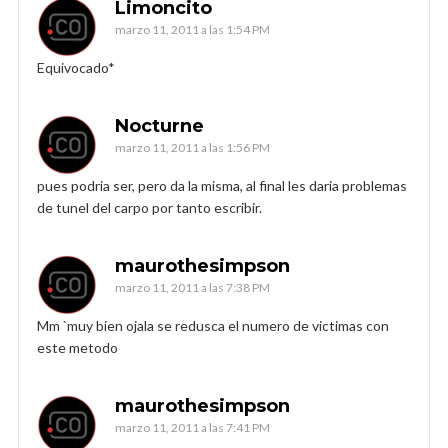
Limoncito
marzo 11, 2011 a las 1:54 PM
Equivocado*
Nocturne
marzo 11, 2011 a las 1:56 PM
pues podria ser, pero da la misma, al final les daria problemas
de tunel del carpo por tanto escribir.
maurothesimpson
marzo 11, 2011 a las 7:38 PM
Mm `muy bien ojala se redusca el numero de victimas con
este metodo
maurothesimpson
marzo 11, 2011 a las 7:41 PM