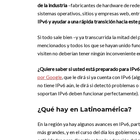
de la industria
–fabricantes de hardware de redes,
sistemas operativos, sitios y empresas web, ent
IPv6 y ayudar a una rápida transición hacia este
Si todo sale bien –y ya transcurrida la mitad del 
mencionados y todos los que se hayan unido funci
visiten no deberían tener ningún inconveniente e
¿Quiere saber si usted está preparado para IPv
por Google
, que le dirá si ya cuenta con IPv6 (a
no tiene IPv6 aún, le dirá si detectó problemas o
soportan IPv6 deben funcionar perfectamente).
¿Qué hay en Latinoamérica?
En la región ya hay algunos avances en IPv6, par
más grandes, y en el curso del día los gobiernos