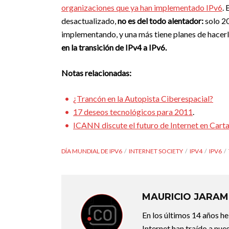
organizaciones que ya han implementado IPv6
. 
desactualizado,
no es del todo alentador:
solo 20
implementando, y una más tiene planes de hacerl
en la transición de IPv4 a IPv6.
Notas relacionadas:
¿Trancón en la Autopista Ciberespacial?
17 deseos tecnológicos para 2011
.
ICANN discute el futuro de Internet en Cart
DÍA MUNDIAL DE IPV6
INTERNET SOCIETY
IPV4
IPV6
MAURICIO JARAM
En los últimos 14 años he
Internet han traído a nu