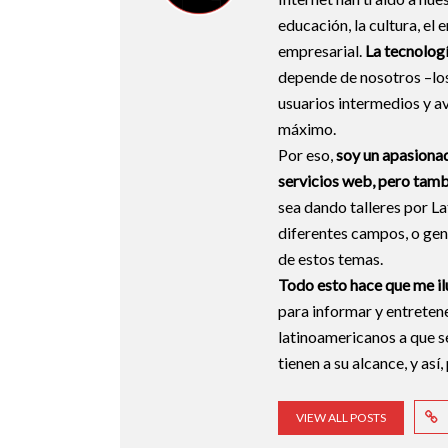
educación, la cultura, el 
empresarial.
La tecnologí
depende de nosotros –los
usuarios intermedios y a
máximo.
Por eso,
soy un apasionad
servicios web, pero tamb
sea dando talleres por L
diferentes campos, o ge
de estos temas.
Todo esto hace que me 
para informar y entreten
latinoamericanos a que s
tienen a su alcance, y así
VIEW ALL POSTS