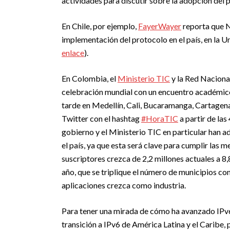
actividades para discutir sobre la adopción del p
En Chile, por ejemplo,
FayerWayer
reporta que N
implementación del protocolo en el país, en la U
enlace
).
En Colombia, el
Ministerio TIC
y la Red Nacion
celebración mundial con un encuentro académico 
tarde en Medellín, Cali, Bucaramanga, Cartagena
Twitter con el hashtag
#HoraTIC
a partir de las
gobierno y el Ministerio TIC en particular han a
el país, ya que esta será clave para cumplir las m
suscriptores crezca de 2,2 millones actuales a 8
año, que se triplique el número de municipios co
aplicaciones crezca como industria.
Para tener una mirada de cómo ha avanzado IPv6
transición a IPv6 de América Latina y el Caribe, 