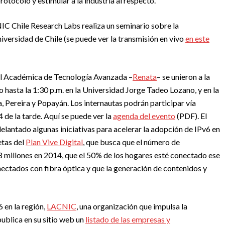
rotocolo y estimular a la industria al respecto.
IC Chile Research Labs realiza un seminario sobre la
niversidad de Chile (se puede ver la transmisión en vivo
en este
al Académica de Tecnología Avanzada –
Renata
– se unieron a la
hasta la 1:30 p.m. en la Universidad Jorge Tadeo Lozano, y en la
, Pereira y Popayán. Los internautas podrán participar vía
 4 de la tarde. Aquí se puede ver la
agenda del evento
(PDF). El
delantado algunas iniciativas para acelerar la adopción de IPv6 en
etas del
Plan Vive Digital
, que busca que el número de
,8 millones en 2014, que el 50% de los hogares esté conectado ese
nectados con fibra óptica y que la generación de contenidos y
 en la región,
LACNIC
, una organización que impulsa la
publica en su sitio web un
listado de las empresas y