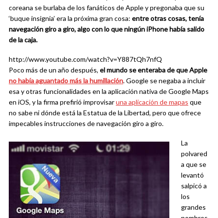
coreana se burlaba de los fanáticos de Apple y pregonaba que su
‘buque insignia’ era la próxima gran cosa:
entre otras cosas, tenía
navegación giro a giro, algo con lo que ningún iPhone había salido
de la caja.
http://www.youtube.com/watch?v=Y887tQh7nfQ
Poco más de un año después,
el mundo se enteraba de que Apple
no había aguantado más la humillación
. Google se negaba a incluir
esa y otras funcionalidades en la aplicación nativa de Google Maps
en iOS, y la firma prefirió improvisar
una aplicación de mapas
que
no sabe ni dónde está la Estatua de la Libertad, pero que ofrece
impecables instrucciones de navegación giro a giro.
La
polvared
a que se
levantó
salpicó a
los
grandes
nombres