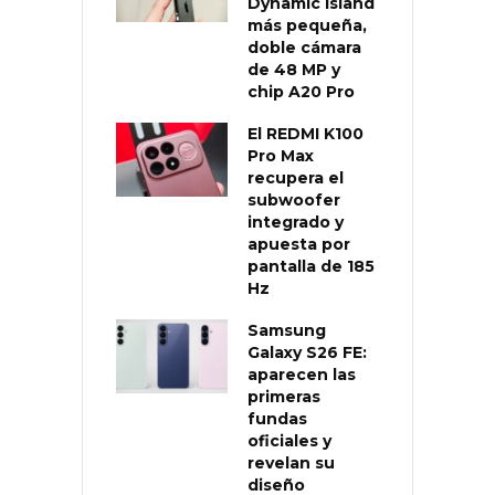
Dynamic Island
más pequeña,
doble cámara
de 48 MP y
chip A20 Pro
El REDMI K100
Pro Max
recupera el
subwoofer
integrado y
apuesta por
pantalla de 185
Hz
Samsung
Galaxy S26 FE:
aparecen las
primeras
fundas
oficiales y
revelan su
diseño