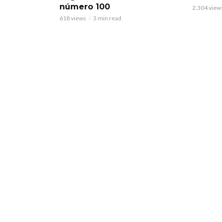
número 100
2.304 view
618 views
3 min read