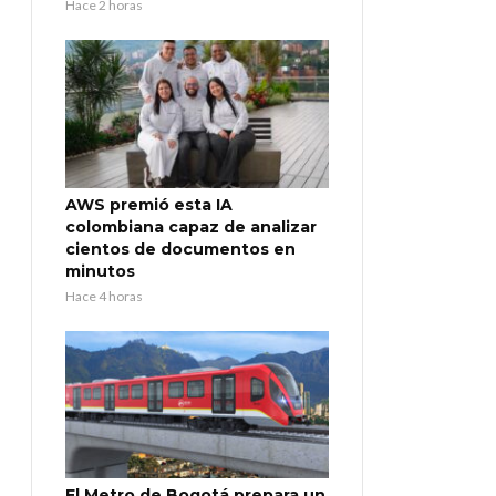
Hace 2 horas
AWS premió esta IA
colombiana capaz de analizar
cientos de documentos en
minutos
Hace 4 horas
El Metro de Bogotá prepara un