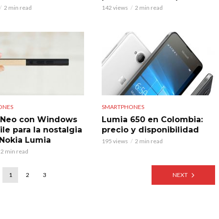
2 min read
142 views
2 min read
ONES
SMARTPHONES
 Neo con Windows
Lumia 650 en Colombia:
le para la nostalgia
precio y disponibilidad
 Nokia Lumia
195 views
2 min read
2 min read
1
2
3
NEXT