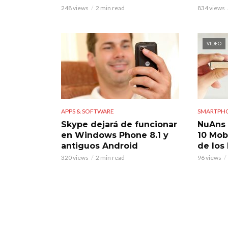
248 views
2 min read
834 views
VIDEO
APPS & SOFTWARE
SMARTPH
Skype dejará de funcionar
NuAns
en Windows Phone 8.1 y
10 Mobi
antiguos Android
de los
320 views
2 min read
96 views