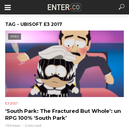
TAG - UBISOFT E3 2017
VIDEO
E3 2017
‘South Park: The Fractured But Whole’: un
RPG 100% ‘South Park’
704 views
3 min read