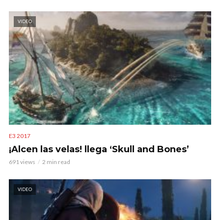
VIDEO
E3 2017
¡Alcen las velas! llega ‘Skull and Bones’
691 views
2 min read
VIDEO