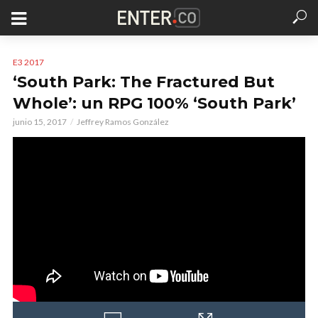
E3 2017
‘South Park: The Fractured But
Whole’: un RPG 100% ‘South Park’
junio 15, 2017
Jeffrey Ramos González