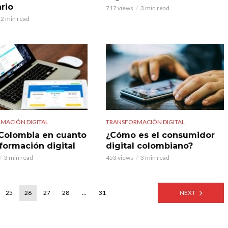
rio
717 views
3 min read
2 min read
MACIÓN DIGITAL
TRANSFORMACIÓN DIGITAL
 Colombia en cuanto
¿Cómo es el consumidor
sformación digital
digital colombiano?
3 min read
453 views
3 min read
25
26
27
28
…
31
NEXT