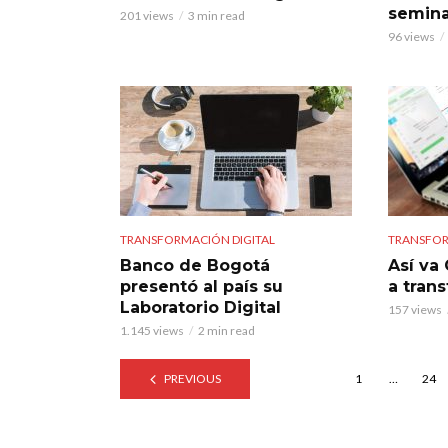
semina
201 views
3 min read
96 views
TRANSFORMACIÓN DIGITAL
TRANSFOR
Banco de Bogotá
Así va
presentó al país su
a tran
Laboratorio Digital
157 views
1.145 views
2 min read
PREVIOUS
1
…
24