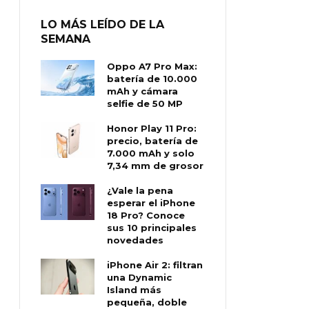
LO MÁS LEÍDO DE LA
SEMANA
Oppo A7 Pro Max:
batería de 10.000
mAh y cámara
selfie de 50 MP
Honor Play 11 Pro:
precio, batería de
7.000 mAh y solo
7,34 mm de grosor
¿Vale la pena
esperar el iPhone
18 Pro? Conoce
sus 10 principales
novedades
iPhone Air 2: filtran
una Dynamic
Island más
pequeña, doble