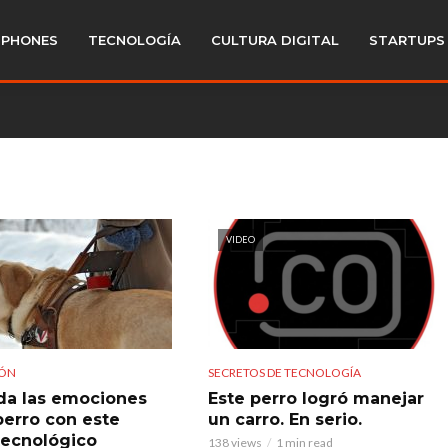
PHONES
TECNOLOGÍA
CULTURA DIGITAL
STARTUPS
VIDEO
IÓN
SECRETOS DE TECNOLOGÍA
da las emociones
Este perro logró manejar
perro con este
un carro. En serio.
tecnológico
138 views
1 min read