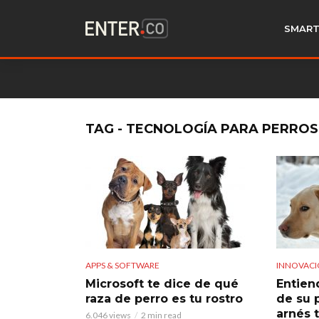
SMART
TAG - TECNOLOGÍA PARA PERROS
APPS & SOFTWARE
INNOVAC
Microsoft te dice de qué
Entien
raza de perro es tu rostro
de su 
arnés 
6.046 views
2 min read