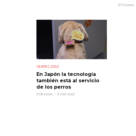
371 views
CEATEC 2012
En Japón la tecnología
también está al servicio
de los perros
318 views
3 min read