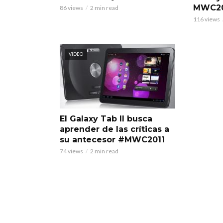
MWC20
86 views
2 min read
116 views
VIDEO
El Galaxy Tab II busca
aprender de las críticas a
su antecesor #MWC2011
74 views
2 min read