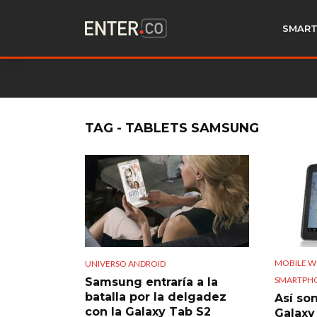
SMART
TAG - TABLETS SAMSUNG
MOBILE W
UNIVERSO ANDROID
SMARTPH
Samsung entraría a la
batalla por la delgadez
Así so
con la Galaxy Tab S2
Galaxy