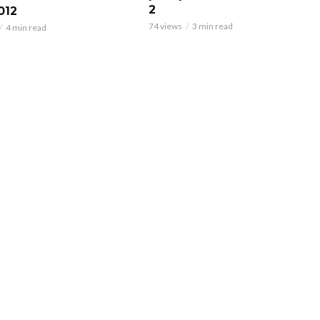
2
12
74 views
3 min read
4 min read