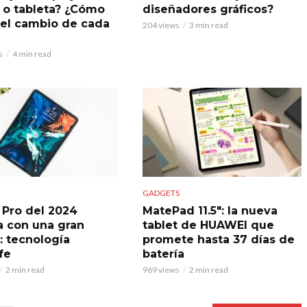
r o tableta? ¿Cómo
diseñadores gráficos?
 el cambio de cada
204 views
3 min read
s
4 min read
GADGETS
d Pro del 2024
MatePad 11.5″: la nueva
ía con una gran
tablet de HUAWEI que
: tecnología
promete hasta 37 días de
fe
batería
2 min read
969 views
2 min read