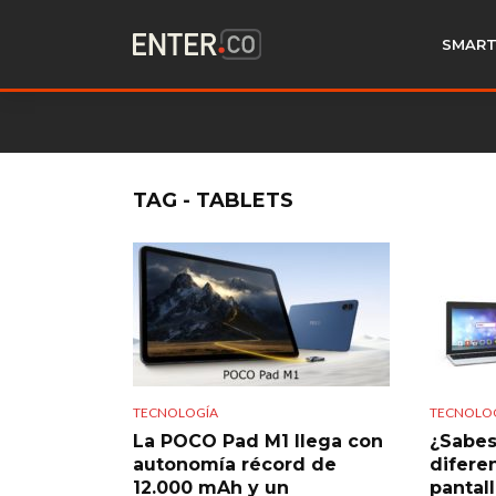
SMART
TAG - TABLETS
TECNOLOGÍA
TECNOLO
La POCO Pad M1 llega con
¿Sabes
autonomía récord de
diferen
12.000 mAh y un
pantall