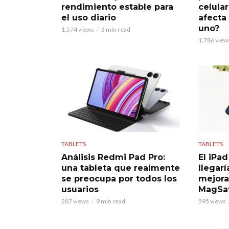
rendimiento estable para
celula
el uso diario
afecta
uno?
1.574 views
3 min read
1.786 view
TABLETS
TABLETS
Análisis Redmi Pad Pro:
El iPa
una tableta que realmente
llegar
se preocupa por todos los
mejora
usuarios
MagSa
287 views
9 min read
595 views