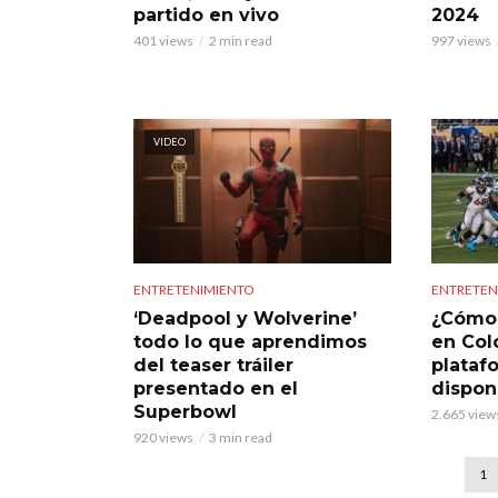
partido en vivo
2024
401 views
2 min read
997 views
VIDEO
ENTRETENIMIENTO
ENTRETEN
‘Deadpool y Wolverine’
¿Cómo 
todo lo que aprendimos
en Col
del teaser tráiler
plataf
presentado en el
dispon
Superbowl
2.665 view
920 views
3 min read
1