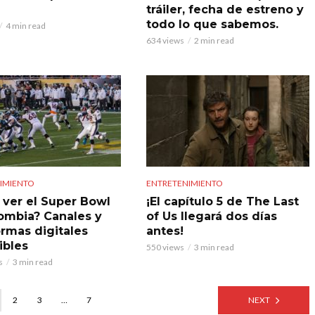
tráiler, fecha de estreno y
todo lo que sabemos.
4 min read
634 views
2 min read
IMIENTO
ENTRETENIMIENTO
ver el Super Bowl
¡El capítulo 5 de The Last
ombia? Canales y
of Us llegará dos días
ormas digitales
antes!
ibles
550 views
3 min read
s
3 min read
2
3
…
7
NEXT