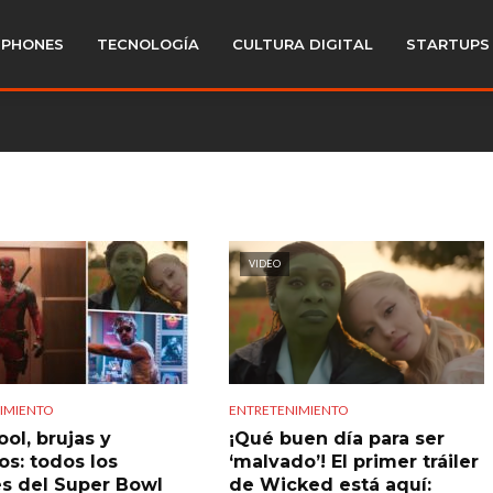
PHONES
TECNOLOGÍA
CULTURA DIGITAL
STARTUPS
VIDEO
IMIENTO
ENTRETENIMIENTO
ol, brujas y
¡Qué buen día para ser
os: todos los
‘malvado’! El primer tráiler
res del Super Bowl
de Wicked está aquí: