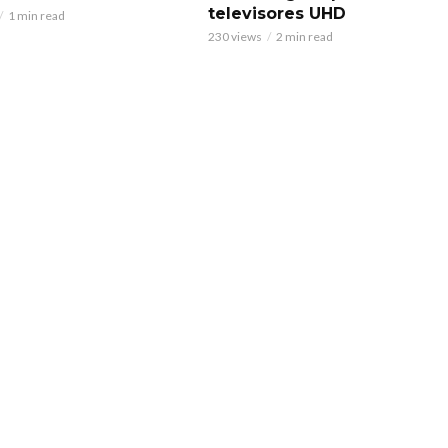
televisores UHD
1 min read
230 views
2 min read