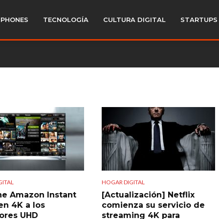
PHONES
TECNOLOGÍA
CULTURA DIGITAL
STARTUPS
GITAL
HOGAR DIGITAL
ne Amazon Instant
[Actualización] Netflix
en 4K a los
comienza su servicio de
sores UHD
streaming 4K para