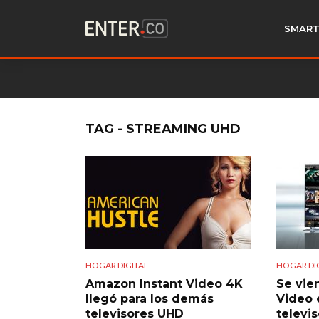
SMART
TAG - STREAMING UHD
HOGAR DIGITAL
HOGAR DI
Amazon Instant Video 4K
Se vie
llegó para los demás
Video 
televisores UHD
televi