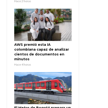
Hace 2 horas
AWS premió esta IA
colombiana capaz de analizar
cientos de documentos en
minutos
Hace 4 horas
El Metro de Bogotá prepara un