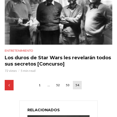
ENTRETENIMIENTO
Los duros de Star Wars les revelarán todos
sus secretos [Concurso]
72 views
5 min read
1
…
52
53
54
RELACIONADOS