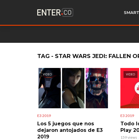
SMART
TAG - STAR WARS JEDI: FALLEN 
VIDEO
VIDEO
E3 2019
E3 2019
Los 5 juegos que nos
Todo l
dejaron antojados de E3
Play 2
2019
159 views