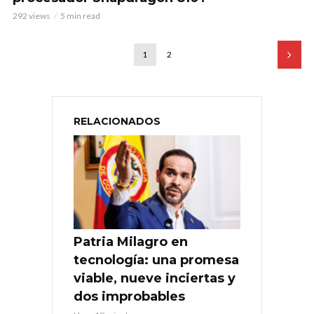
292 views
5 min read
1
2
RELACIONADOS
Patria Milagro en
tecnología: una promesa
viable, nueve inciertas y
dos improbables