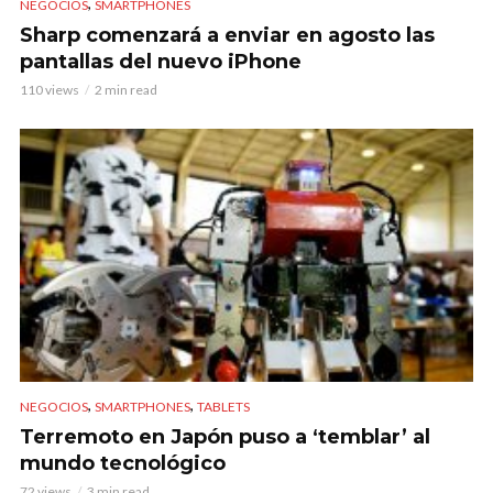
,
NEGOCIOS
SMARTPHONES
Sharp comenzará a enviar en agosto las
pantallas del nuevo iPhone
110 views
2 min read
,
,
NEGOCIOS
SMARTPHONES
TABLETS
Terremoto en Japón puso a ‘temblar’ al
mundo tecnológico
72 views
3 min read