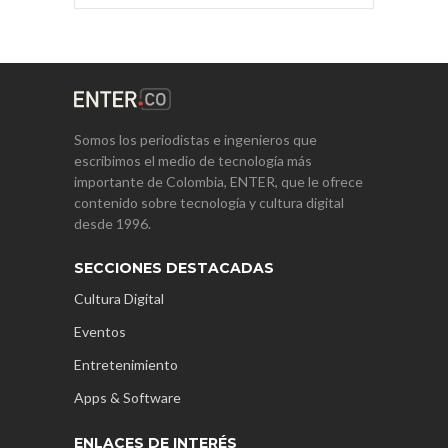
Somos los periodistas e ingenieros que
escribimos el medio de tecnología más
importante de Colombia, ENTER, que le ofrece
contenido sobre tecnología y cultura digital
desde 1996.
SECCIONES DESTACADAS
Cultura Digital
Eventos
Entretenimiento
Apps & Software
ENLACES DE INTERÉS