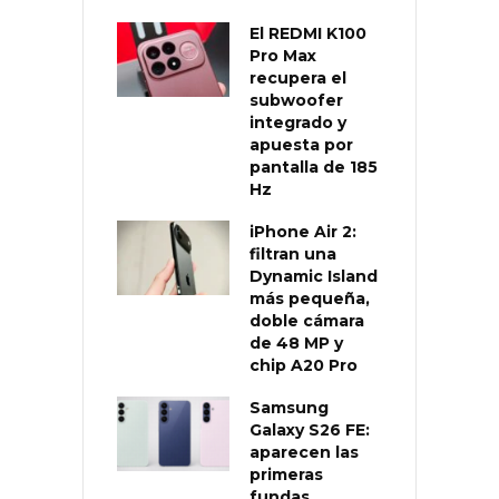
El REDMI K100
Pro Max
recupera el
subwoofer
integrado y
apuesta por
pantalla de 185
Hz
iPhone Air 2:
filtran una
Dynamic Island
más pequeña,
doble cámara
de 48 MP y
chip A20 Pro
Samsung
Galaxy S26 FE:
aparecen las
primeras
fundas