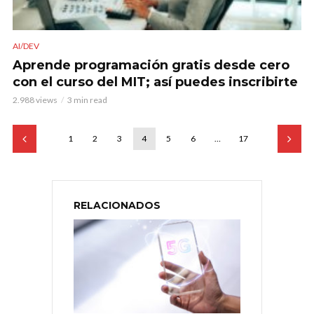
AI/DEV
Aprende programación gratis desde cero
con el curso del MIT; así puedes inscribirte
2.988 views
3 min read
1
2
3
4
5
6
…
17
RELACIONADOS