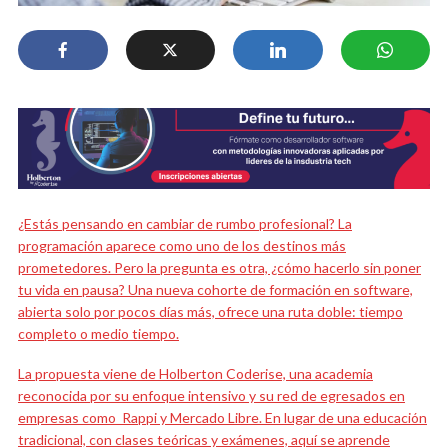
¿Estás pensando en cambiar de rumbo profesional? La
programación aparece como uno de los destinos más
prometedores. Pero la pregunta es otra, ¿cómo hacerlo sin poner
tu vida en pausa? Una nueva cohorte de formación en software,
abierta solo por pocos días más, ofrece una ruta doble: tiempo
completo o medio tiempo.
La propuesta viene de Holberton Coderise, una academia
reconocida por su enfoque intensivo y su red de egresados en
empresas como Rappi y Mercado Libre. En lugar de una educación
tradicional, con clases teóricas y exámenes, aquí se aprende