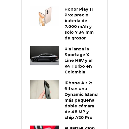
Honor Play 11
Pro: precio,
batería de
7.000 mAh y
solo 7,34 mm
de grosor
Kia lanza la
Sportage X-
Line HEV y el
K4 Turbo en
Colombia
iPhone Air 2:
filtran una
Dynamic Island
más pequeña,
doble cámara
de 48 MP y
chip A20 Pro
El REDMI K100