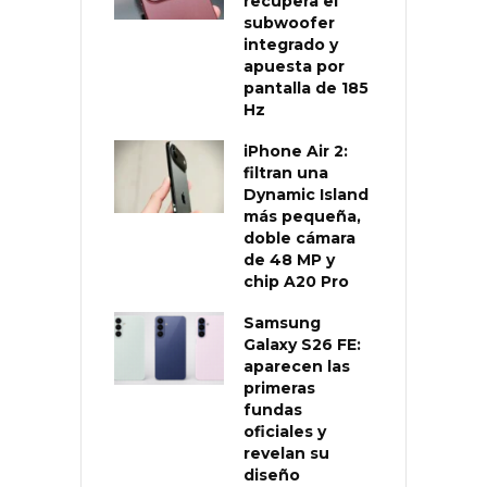
recupera el
subwoofer
integrado y
apuesta por
pantalla de 185
Hz
iPhone Air 2:
filtran una
Dynamic Island
más pequeña,
doble cámara
de 48 MP y
chip A20 Pro
Samsung
Galaxy S26 FE:
aparecen las
primeras
fundas
oficiales y
revelan su
diseño