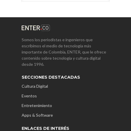
Somos los periodistas e ingenieros que
escribimos el medio de tecnología más
importante de Colombia, ENTER, que le ofrece
contenido sobre tecnología y cultura digital
desde 1996.
SECCIONES DESTACADAS
Cultura Digital
Eventos
Entretenimiento
Apps & Software
ENLACES DE INTERÉS