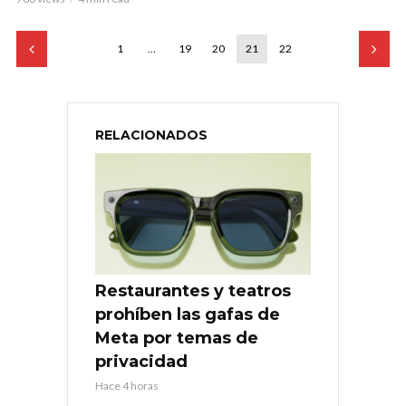
1
…
19
20
21
22
RELACIONADOS
Restaurantes y teatros
prohíben las gafas de
Meta por temas de
privacidad
Hace 4 horas