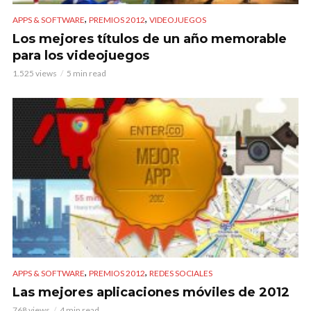
,
,
APPS & SOFTWARE
PREMIOS 2012
VIDEOJUEGOS
Los mejores títulos de un año memorable
para los videojuegos
1.525 views
5 min read
,
,
APPS & SOFTWARE
PREMIOS 2012
REDES SOCIALES
Las mejores aplicaciones móviles de 2012
768 views
4 min read