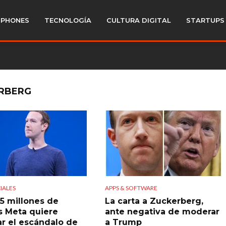
PHONES
TECNOLOGÍA
CULTURA DIGITAL
STARTUPS
ERBERG
IALES
APPS & SOFTWARE
5 millones de
La carta a Zuckerberg,
s Meta quiere
ante negativa de moderar
ar el escándalo de
a Trump