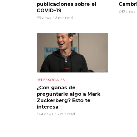
publicaciones sobre el
Cambri
COVID-19
243 views
95 views
3 min read
REDES SOCIALES
¿Con ganas de
preguntarle algo a Mark
Zuckerberg? Esto te
interesa
164 views
2 min read