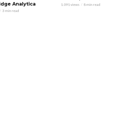
dge Analytica
1.091 views
8 min read
3 min read