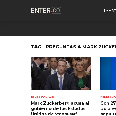
SMART
TAG - PREGUNTAS A MARK ZUCK
REDES SOCIALES
REDES SOC
Mark Zuckerberg acusa al
Con 27
gobierno de los Estados
dólare
Unidos de ‘censurar’
sepult