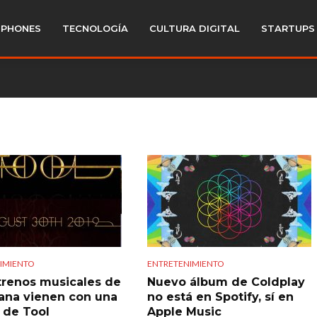
PHONES
TECNOLOGÍA
CULTURA DIGITAL
STARTUPS
IMIENTO
ENTRETENIMIENTO
trenos musicales de
Nuevo álbum de Coldplay
ana vienen con una
no está en Spotify, sí en
a de Tool
Apple Music