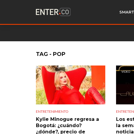
SMART
TAG - POP
VIDEO
ENTRETENIMIENTO
ENTRETEN
Kylie Minogue regresa a
Los es
Bogotá: ¿cuándo?
la sem
¿dónde?, precio de
notici