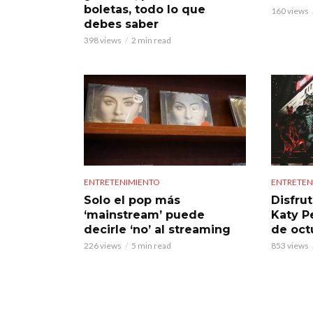
boletas, todo lo que
160 views
debes saber
398 views
2 min read
ENTRETENIMIENTO
ENTRETEN
Solo el pop más
Disfru
‘mainstream’ puede
Katy P
decirle ‘no’ al streaming
de oct
226 views
5 min read
853 views