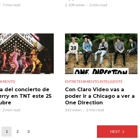
7 min read
2.108 views
2 min read
IMIENTO
ENTRETENIMIENTO INTELIGENTE
ta del concierto de
Con Claro Video vas a
erry en TNT este 25
poder ir a Chicago a ver a
ubre
One Direction
2 min read
322 views
2 min read
1
2
3
NEXT