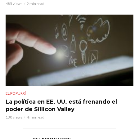
485 views
2 min read
EL POPURRÍ
La política en EE. UU. está frenando el
poder de Sillicon Valley
130 views
4 min read