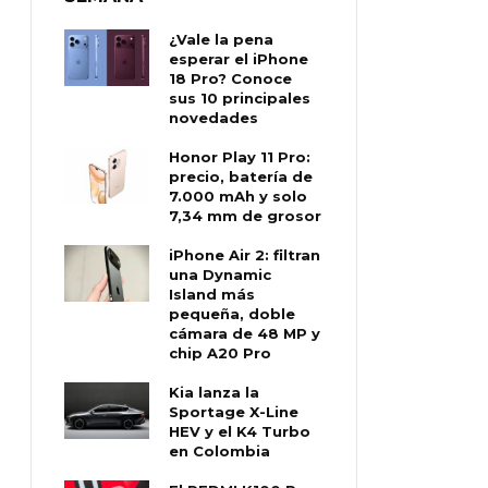
¿Vale la pena
esperar el iPhone
18 Pro? Conoce
sus 10 principales
novedades
Honor Play 11 Pro:
precio, batería de
7.000 mAh y solo
7,34 mm de grosor
iPhone Air 2: filtran
una Dynamic
Island más
pequeña, doble
cámara de 48 MP y
chip A20 Pro
Kia lanza la
Sportage X-Line
HEV y el K4 Turbo
en Colombia