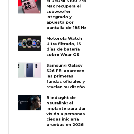
El REDMI K100 Pro
Max recupera el
subwoofer
integrado y
apuesta por
pantalla de 185 Hz
Motorola Watch
Ultra filtrado, 13
días de batería
sobre Wear OS
Samsung Galaxy
S26 FE: aparecen
las primeras
fundas oficiales y
revelan su diseño
Blindsight de
Neuralink: el
implante para dar
visión a personas
ciegas iniciaría
pruebas en 2026