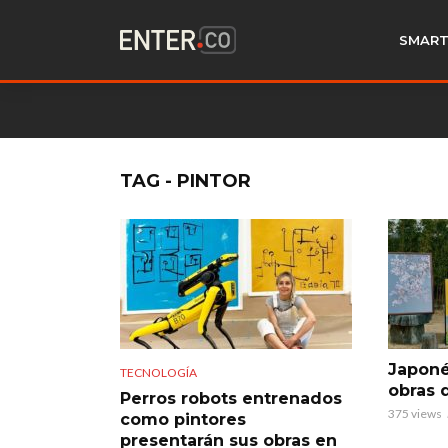
SMART
TAG - PINTOR
Japoné
TECNOLOGÍA
obras 
Perros robots entrenados
375 views
como pintores
presentarán sus obras en