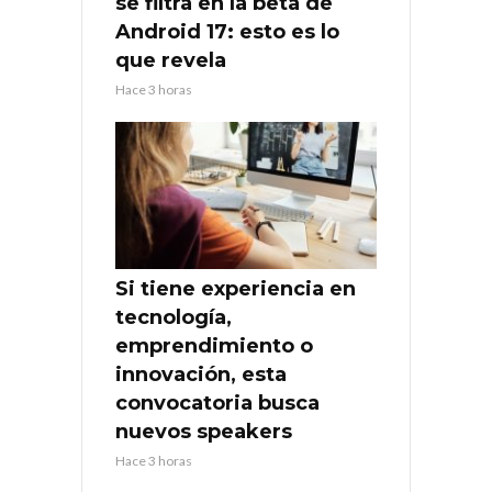
se filtra en la beta de
Android 17: esto es lo
que revela
Hace 3 horas
Si tiene experiencia en
tecnología,
emprendimiento o
innovación, esta
convocatoria busca
nuevos speakers
Hace 3 horas